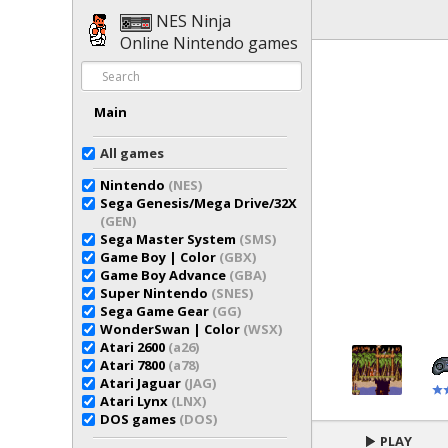
NES Ninja
Online Nintendo games
Main
All games
Nintendo
(NES)
Sega Genesis/Mega Drive/32X
(GEN)
Sega Master System
(SMS)
Game Boy | Color
(GBX)
Game Boy Advance
(GBA)
Super Nintendo
(SNES)
Sega Game Gear
(GG)
WonderSwan | Color
(WSX)
Atari 2600
(a26)
Atari 7800
(a78)
Atari Jaguar
(JAG)
Atari Lynx
(LNX)
DOS games
(DOS)
PLAY