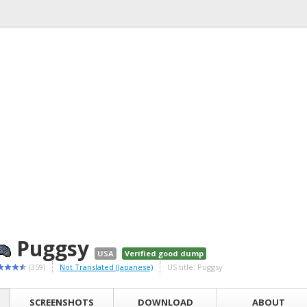
Puggsy
USA
Verified good dump
(359)
Not Translated (Japanese)
US title: Puggsy
SCREENSHOTS
DOWNLOAD
ABOUT