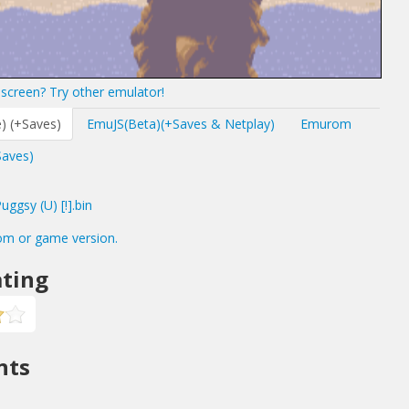
screen? Try other emulator!
) (+Saves)
EmuJS(Beta)(+Saves & Netplay)
Emurom
Saves)
gsy (U) [!].bin
om or game version.
ting
nts