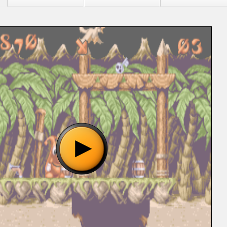
"Puggsy (U) [!].bin", please wait..
o show the game