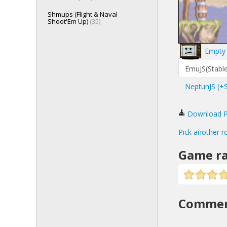
Shmups (Flight & Naval
Shoot'Em Up)
(35)
Empty 
EmuJS(Stable
NeptunJS (+
Download Pug
Pick another r
Game ra
Comme