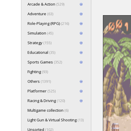
Arcade & Action
(529)
Adventure
(63)
Role-Playing (RPG)
(216)
Loading game 
Simulation
(45)
Press here t
Strategy
(155)
Educational
(35)
Sports Games
(352)
Fighting
(93)
Others
(1391)
Platformer
(525)
Racing & Driving
(120)
Multigame collection
(6)
Light Gun & Virtual Shooting
(13)
Unsorted
(102)