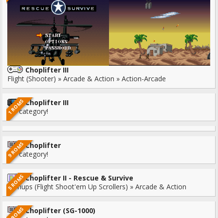
Choplifter III
Flight (Shooter) » Arcade & Action » Action-Arcade
1 ROMS
Choplifter III
No category!
9 ROMS
Choplifter
No category!
5 ROMS
Choplifter II - Rescue & Survive
Shmups (Flight Shoot'em Up Scrollers) » Arcade & Action
6 ROMS
Choplifter (SG-1000)