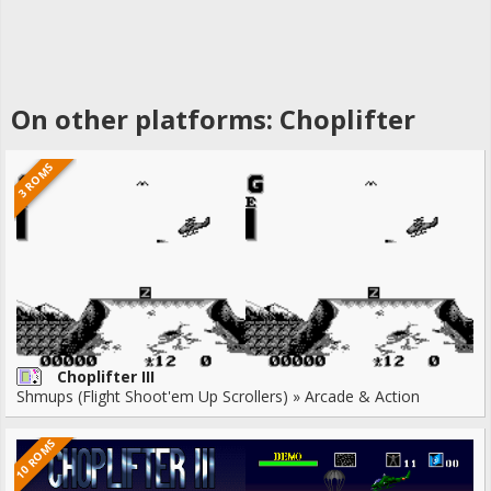
On other platforms: Choplifter
3 ROMS
Choplifter III
Shmups (Flight Shoot'em Up Scrollers) » Arcade & Action
10 ROMS