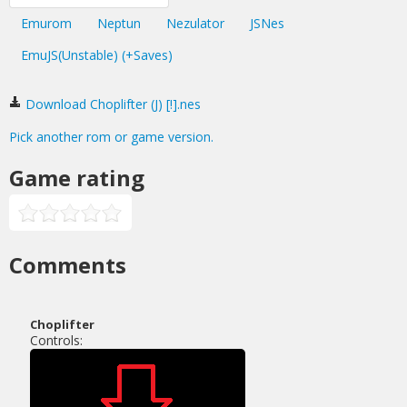
Emurom
Neptun
Nezulator
JSNes
EmuJS(Unstable) (+Saves)
Download Choplifter (J) [!].nes
Pick another rom or game version.
Game rating
Comments
Choplifter
Controls: