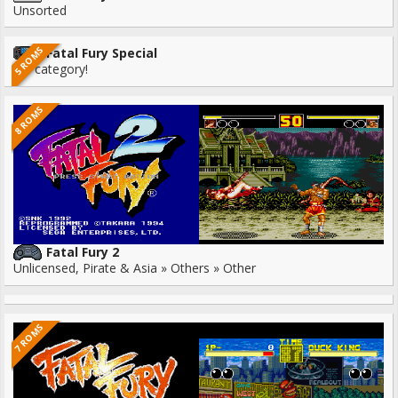
Unsorted
5 ROMS
Fatal Fury Special
No category!
8 ROMS
Fatal Fury 2
Unlicensed, Pirate & Asia » Others » Other
7 ROMS