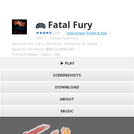
Fatal Fury
(359)
Unlicensed, Pirate & Asia
1991
US title: Fatal Fury
Japanese title: Garou Densetsu - Shukumei no Tatakai
Japanese title (kanji): 餓狼伝説 宿命の闘い
Publisher/Maker: Takara / SNK
PLAY
SCREENSHOTS
DOWNLOAD
ABOUT
MUSIC
S
h
Loading game "Fatal Fury (U) [!].bin", please wait..
a
F