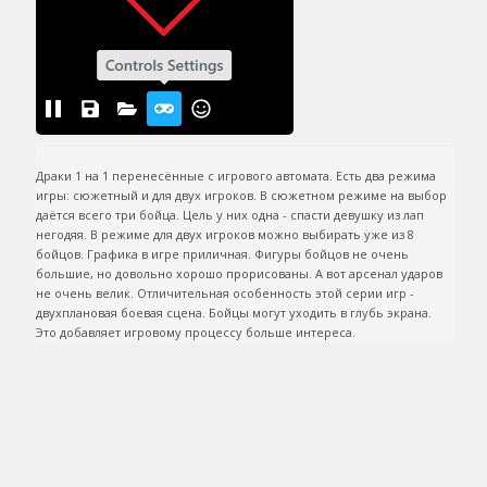
Драки 1 на 1 перенесённые с игрового автомата. Есть два режима 
игры: сюжетный и для двух игроков. В сюжетном режиме на выбор 
даётся всего три бойца. Цель у них одна - спасти девушку из лап 
негодяя. В режиме для двух игроков можно выбирать уже из 8 
бойцов. Графика в игре приличная. Фигуры бойцов не очень 
большие, но довольно хорошо прорисованы. А вот арсенал ударов 
не очень велик. Отличительная особенность этой серии игр - 
двухплановая боевая сцена. Бойцы могут уходить в глубь экрана. 
Это добавляет игровому процессу больше интереса.