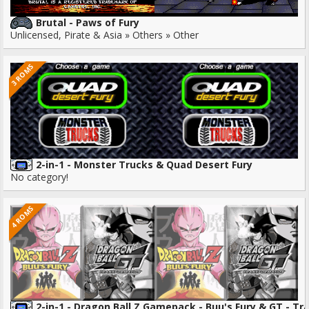
Brutal - Paws of Fury
Unlicensed, Pirate & Asia » Others » Other
3 ROMS
2-in-1 - Monster Trucks & Quad Desert Fury
No category!
4 ROMS
2-in-1 - Dragon Ball Z Gamepack - Buu's Fury & GT - T