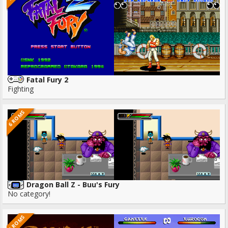
Fatal Fury 2
Fighting
6 ROMS
Dragon Ball Z - Buu's Fury
No category!
6 ROMS