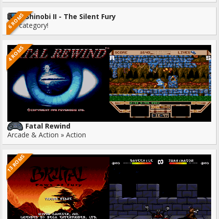
6 ROMS
Shinobi II - The Silent Fury
No category!
4 ROMS
Fatal Rewind
Arcade & Action » Action
13 ROMS