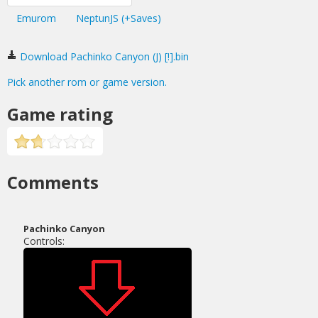
Emurom
NeptunJS (+Saves)
Download Pachinko Canyon (J) [!].bin
Pick another rom or game version.
Game rating
Comments
Pachinko Canyon
Controls: