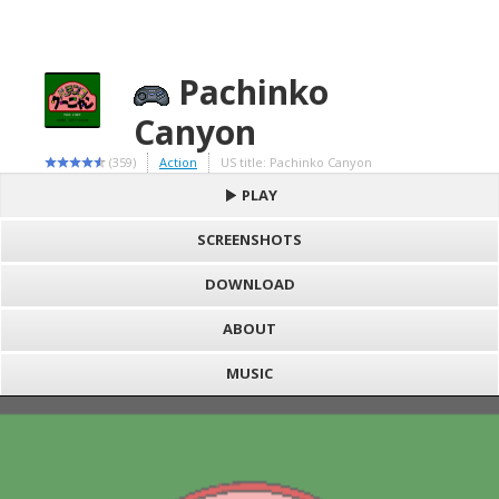
Pachinko
Canyon
(359)
Action
US title: Pachinko Canyon
PLAY
SCREENSHOTS
DOWNLOAD
ABOUT
MUSIC
S
h
Loading game "Pachinko Canyon (J) [!].bin", please wait..
a
F
Press here to show the game
r
a
e
c
E