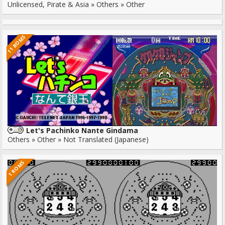
Unlicensed, Pirate & Asia » Others » Other
11 ROMS
Let's Pachinko Nante Gindama
Others » Other » Not Translated (Japanese)
1 ROMS