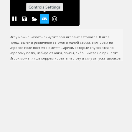
Игру можно назвать симулятором игровых автоматов. В игре 
представлены различные автоматы одной серии, в которых на 
игровое поле постоянно летят шарики, которые спускаются по 
игровому полю, набирают очки, призы, либо ничего не приносят. 
Игрок может лишь корректировать частоту и силу запуска шариков.