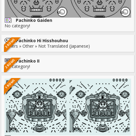
Pachinko Gaiden
No category!
3 ROMS
Pachinko Hi Hisshouhou
Others » Other » Not Translated (Japanese)
2 ROMS
Pachinko II
No category!
1 ROMS