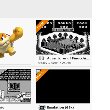
1 ROMS
Adventures of Pinocchio, The
Arcade & Action » Action
0
4
7
M
7
O
S
R
hio
Emulation (GBx)