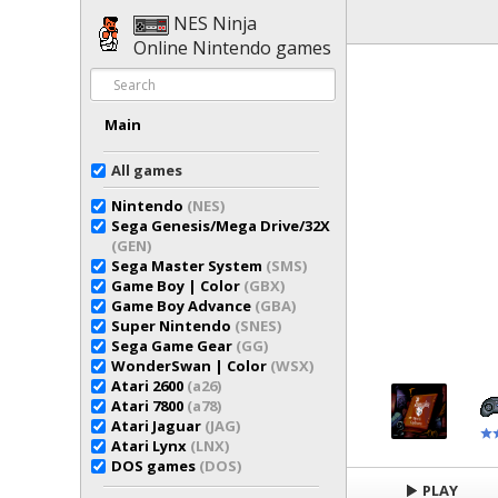
NES Ninja
Online Nintendo games
Main
All games
Nintendo
(NES)
Sega Genesis/Mega Drive/32X
(GEN)
Sega Master System
(SMS)
Game Boy | Color
(GBX)
Game Boy Advance
(GBA)
Super Nintendo
(SNES)
Sega Game Gear
(GG)
WonderSwan | Color
(WSX)
Atari 2600
(a26)
Atari 7800
(a78)
Atari Jaguar
(JAG)
Atari Lynx
(LNX)
DOS games
(DOS)
PLAY