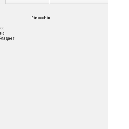
Pinocchio
сс
 на
бладает