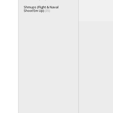
Shmups (Flight & Naval
Shoot'Em Up)
(35)