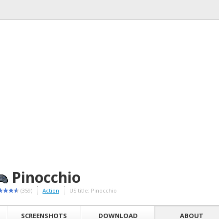
Pinocchio
(359)
Action
US title: Pinocchio
SCREENSHOTS
DOWNLOAD
ABOUT