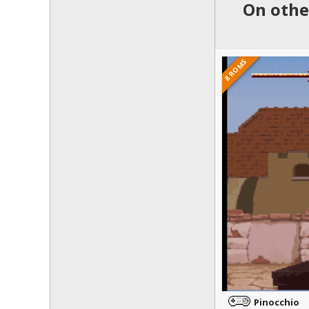
On othe
8 ROMS
Pinocchio