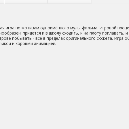
я игра по мотивам одноимённого мультфильма. Игровой проце
ообразен: придётся и в школу сходить, и на плоту поплавать, и
трове побывать - всё в пределах оригинального сюжета. Игра о
фикой и хорошей анимацией.