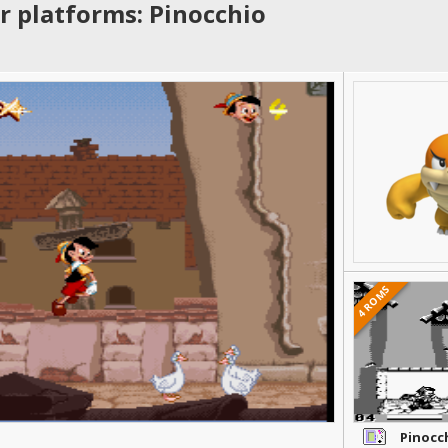
r platforms: Pinocchio
4 ROMS
Pinocc