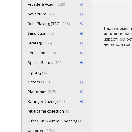
Arcade & Action
(529)
Adventure
(63)
Role-Playing (RPG)
(216)
Платформенна
Simulation
(45)
довольно разн
известном ос
Strategy
(155)
неплохой гра
Educational
(35)
Sports Games
(352)
Fighting
(93)
Others
(1391)
Platformer
(525)
Racing & Driving
(120)
Multigame collection
(6)
Light Gun & Virtual Shooting
(13)
Unsorted
(102)