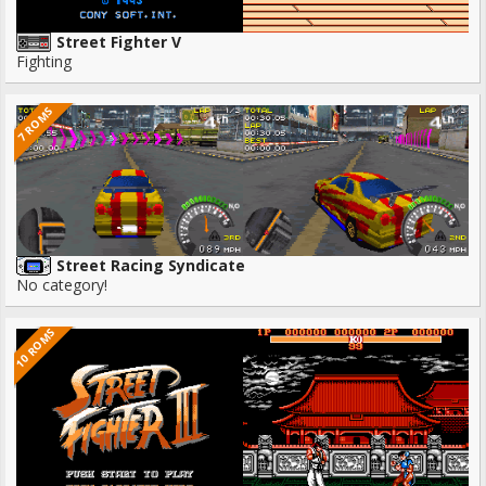
Street Fighter V
Fighting
7 ROMS
Street Racing Syndicate
No category!
10 ROMS