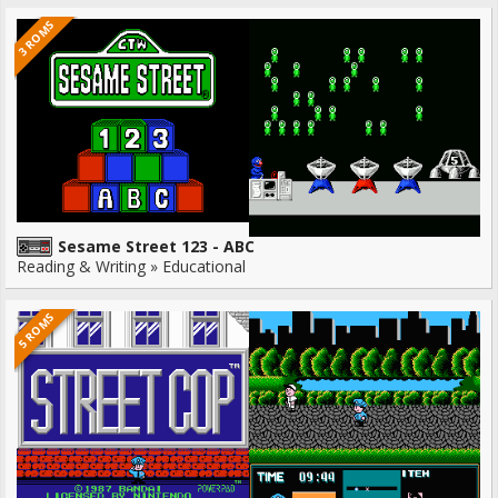
3 ROMS
Sesame Street 123 - ABC
Reading & Writing » Educational
5 ROMS