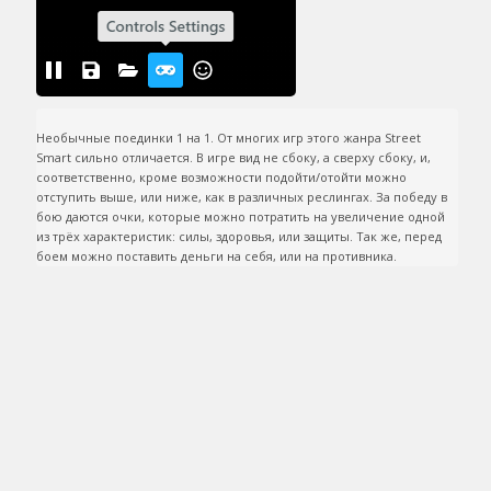
Необычные поединки 1 на 1. От многих игр этого жанра Street 
Smart сильно отличается. В игре вид не сбоку, а сверху сбоку, и, 
соответственно, кроме возможности подойти/отойти можно 
отступить выше, или ниже, как в различных реслингах. За победу в 
бою даются очки, которые можно потратить на увеличение одной 
из трёх характеристик: силы, здоровья, или защиты. Так же, перед 
боем можно поставить деньги на себя, или на противника.