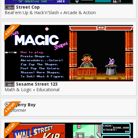
Street Cop
Beat'em Up & Hack'n'Slash » Arcade & Action
4 ROMS
Sesame Street 123
Math & Logic » Educational
6 ROMS
Jerry Boy
Platformer
6 ROMS